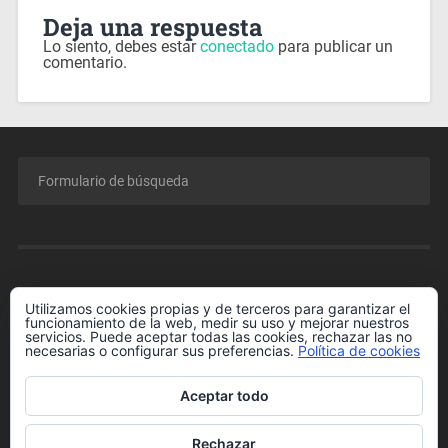
Deja una respuesta
Lo siento, debes estar
conectado
para publicar un
comentario.
MENÚ
Utilizamos cookies propias y de terceros para garantizar el
funcionamiento de la web, medir su uso y mejorar nuestros
Conferencia GRATIS para Padres y Madres.
servicios. Puede aceptar todas las cookies, rechazar las no
necesarias o configurar sus preferencias.
Política de cookies
Enlaces de Interés
Más información sobre las cookies
Aceptar todo
Política de cookies
Rechazar