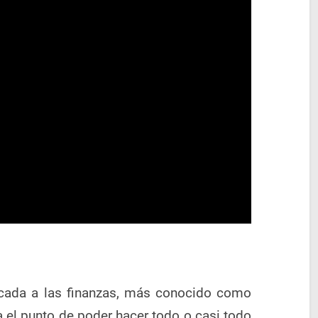
licada a las finanzas, más conocido como
a el punto de poder hacer todo o casi todo