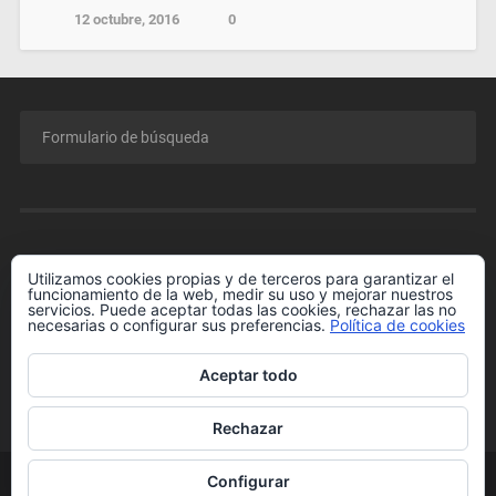
12 octubre, 2016
0
MENÚ
Utilizamos cookies propias y de terceros para garantizar el
funcionamiento de la web, medir su uso y mejorar nuestros
Conferencia GRATIS para Padres y Madres.
servicios. Puede aceptar todas las cookies, rechazar las no
necesarias o configurar sus preferencias.
Política de cookies
Enlaces de Interés
Más información sobre las cookies
Aceptar todo
Política de cookies
Rechazar
Configurar
© 2026
RAFAEL HORMIGOS
IR ARRIBA ↑