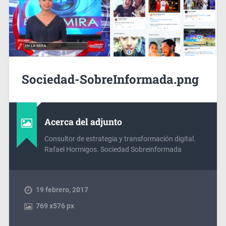
Sociedad-SobreInformada.png
Acerca del adjunto
Consultor de estrategia y transformación digital.
Rafael Hormigos. Sociedad Sobreinformada
19 febrero, 2017
769
x
576 px