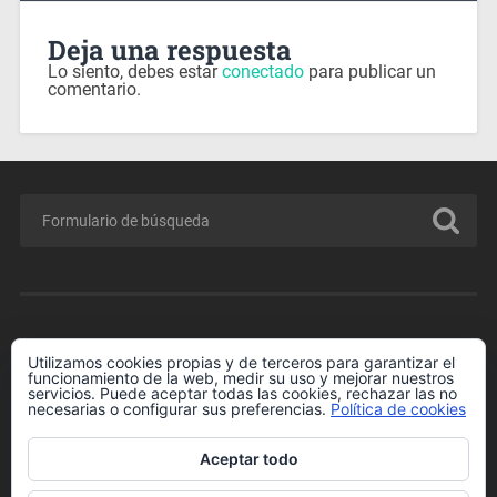
Deja una respuesta
Lo siento, debes estar
conectado
para publicar un
comentario.
MENÚ
Utilizamos cookies propias y de terceros para garantizar el
funcionamiento de la web, medir su uso y mejorar nuestros
Conferencia GRATIS para Padres y Madres.
servicios. Puede aceptar todas las cookies, rechazar las no
necesarias o configurar sus preferencias.
Política de cookies
Enlaces de Interés
Más información sobre las cookies
Aceptar todo
Política de cookies