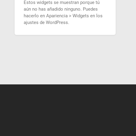
Estos widgets se muestran porque tú
aún no has añadido ninguno. Puedes
hacerlo en Apariencia > Widgets en los
ajustes de WordPress.