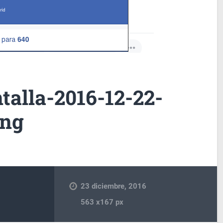
talla-2016-12-22-
png
23 diciembre, 2016
563
x
167 px