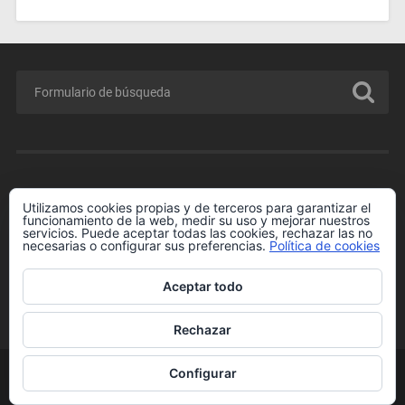
MENÚ
Utilizamos cookies propias y de terceros para garantizar el
funcionamiento de la web, medir su uso y mejorar nuestros
Conferencia GRATIS para Padres y Madres.
servicios. Puede aceptar todas las cookies, rechazar las no
necesarias o configurar sus preferencias.
Política de cookies
Enlaces de Interés
Más información sobre las cookies
Aceptar todo
Política de cookies
Rechazar
Configurar
© 2026
RAFAEL HORMIGOS
IR ARRIBA ↑