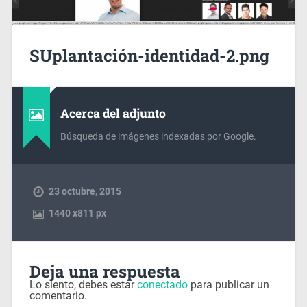
SUplantación-identidad-2.png
Acerca del adjunto
Búsqueda de imágenes indexadas por Google.
23 octubre, 2015
1440
x
811 px
Deja una respuesta
Lo siento, debes estar
conectado
para publicar un
comentario.