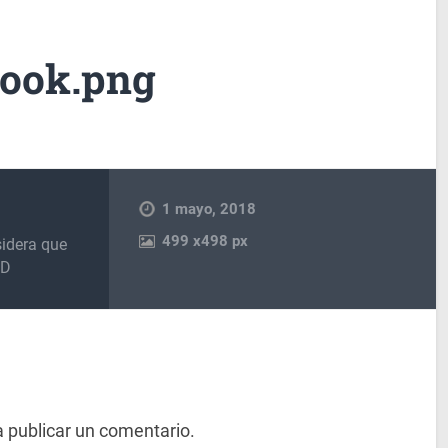
ook.png
1 mayo, 2018
499
x
498 px
sidera que
PD
 publicar un comentario.