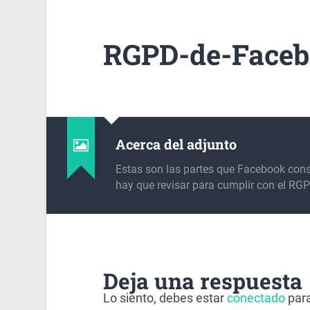
RGPD-de-Faceb
Acerca del adjunto
Estas son las partes que Facebook con
hay que revisar para cumplir con el RG
Deja una respuesta
Lo siento, debes estar
conectado
para