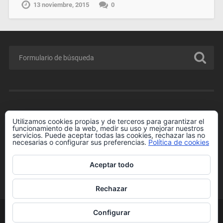
13 noviembre, 2015
0
MENÚ
Utilizamos cookies propias y de terceros para garantizar el
funcionamiento de la web, medir su uso y mejorar nuestros
Conferencia GRATIS para Padres y Madres.
servicios. Puede aceptar todas las cookies, rechazar las no
necesarias o configurar sus preferencias.
Política de cookies
Enlaces de Interés
Más información sobre las cookies
Aceptar todo
Política de cookies
Rechazar
Configurar
© 2026
RAFAEL HORMIGOS
IR ARRIBA ↑