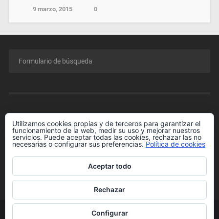
9 marzo, 2015
0
MENÚ
Utilizamos cookies propias y de terceros para garantizar el
funcionamiento de la web, medir su uso y mejorar nuestros
Conferencia GRATIS para Padres y Madres.
servicios. Puede aceptar todas las cookies, rechazar las no
necesarias o configurar sus preferencias.
Política de cookies
Enlaces de Interés
Más información sobre las cookies
Aceptar todo
Política de cookies
Rechazar
Configurar
© 2026
RAFAEL HORMIGOS
IR ARRIBA ↑