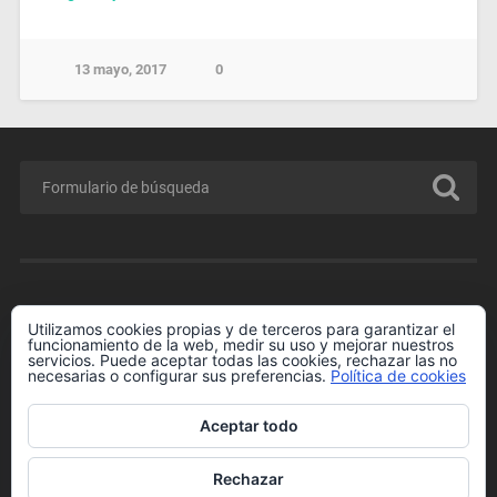
13 mayo, 2017
0
MENÚ
Utilizamos cookies propias y de terceros para garantizar el
funcionamiento de la web, medir su uso y mejorar nuestros
Conferencia GRATIS para Padres y Madres.
servicios. Puede aceptar todas las cookies, rechazar las no
necesarias o configurar sus preferencias.
Política de cookies
Enlaces de Interés
Más información sobre las cookies
Aceptar todo
Política de cookies
Rechazar