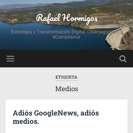
Rafael Hormigos
Estrategia y Transformación Digital, Ciberseguridad y
eCompliance
ETIQUETA
Medios
Adiós GoogleNews, adiós
medios.