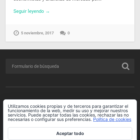
Seguir leyendo →
5 noviembre, 2017
0
MENÚ
Utilizamos cookies propias y de terceros para garantizar el
funcionamiento de la web, medir su uso y mejorar nuestros
Conferencia GRATIS para Padres y Madres.
servicios. Puede aceptar todas las cookies, rechazar las no
necesarias o configurar sus preferencias.
Política de cookies
Enlaces de Interés
Más información sobre las cookies
Aceptar todo